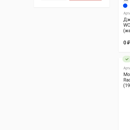
Арт
Дж
WO
(ж
0 
Арт
Мо
Ra
(1