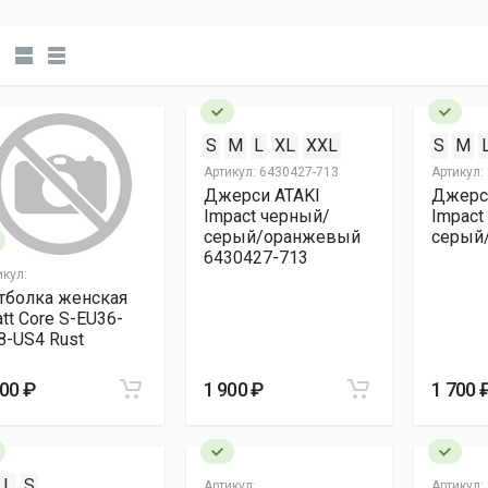
S
M
L
XL
XXL
S
M
Артикул:
6430427-713
Артикул:
Джерси ATAKI
Джерс
Impact черный/
Impact
серый/оранжевый
серый
6430427-713
икул:
тболка женская
tt Core S-EU36-
8-US4 Rust
500 ₽
1 900 ₽
1 700 
L
S
Артикул:
Артикул: