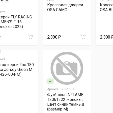
Кроссовая джерси
Кросс
OSA CAMO
OSA B
икул:
ерси FLY RACING
MEN'S F-16
енская 2022)
₽
2 300 ₽
2 300 
икул:
тоджерси Fox 180
ce Jersey Green M
9426-004-M)
Артикул:
T2061332
Футболка INFLAME
T2061332 женская,
цвет синий темный
(размер M)