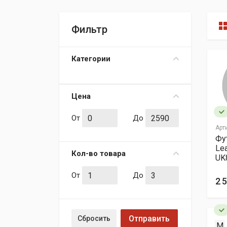
Фильтр
Категории
Цена
От
До
Арт
Фу
Lea
Кол-во товара
UK
От
До
2 
Отправить
Сбросить
M