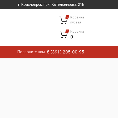
г. Красноярск, пр-т Котельникова, 21Б
Корзина
0
пустая
Корзина
0
0
8 (391) 205-00-95
Позвоните нам: