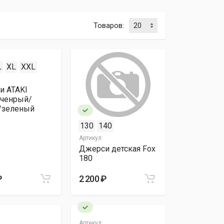
Товаров:
L
XL
XXL
и ATAKI
 ченрый/
/зеленый
130
140
Артикул:
Джерси детская Fox
180
₽
2 200 ₽
Артикул: