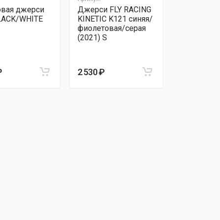
овая джерси
Джерси FLY RACING
LACK/WHITE
KINETIC K121 синяя/
фиолетовая/серая
(2021) S
₽
2 530 ₽