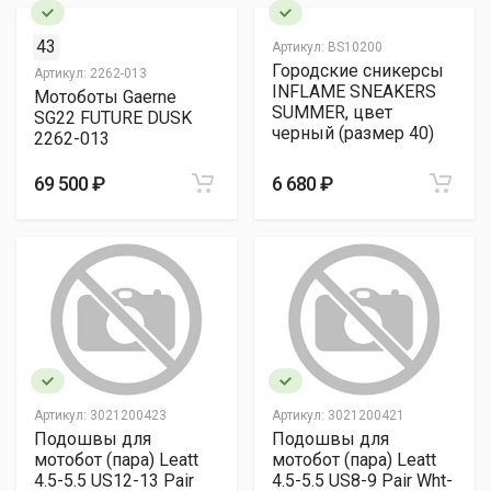
43
Артикул:
BS10200
Городские сникерсы
Артикул:
2262-013
INFLAME SNEAKERS
Мотоботы Gaerne
SUMMER, цвет
SG22 FUTURE DUSK
черный (размер 40)
2262-013
69 500 ₽
6 680 ₽
Артикул:
3021200423
Артикул:
3021200421
Подошвы для
Подошвы для
мотобот (пара) Leatt
мотобот (пара) Leatt
4.5-5.5 US12-13 Pair
4.5-5.5 US8-9 Pair Wht-