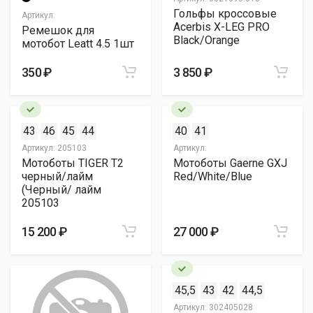
Гольфы кроссовые
Артикул:
Acerbis X-LEG PRO
Ремешок для
Black/Orange
мотобот Leatt 4.5 1шт
350 ₽
3 850 ₽
43
46
45
44
40
41
Артикул:
205103
Артикул:
Мотоботы TIGER T2
Мотоботы Gaerne GXJ
черный/лайм
Red/White/Blue
(Черный/ лайм
205103
15 200 ₽
27 000 ₽
45,5
43
42
44,5
Артикул:
302405028