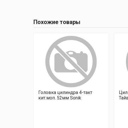
Похожие товары
сборе с
Головка цилиндра 4-такт
Цил
лируемый,
кит.моп. 52мм Sonik
Тай
й, ,