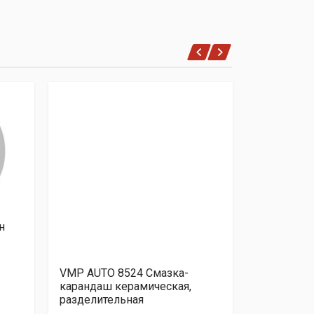
н
Облицовка
(Черный, ,
VMP AUTO 8524 Смазка-
карандаш керамическая,
разделительная