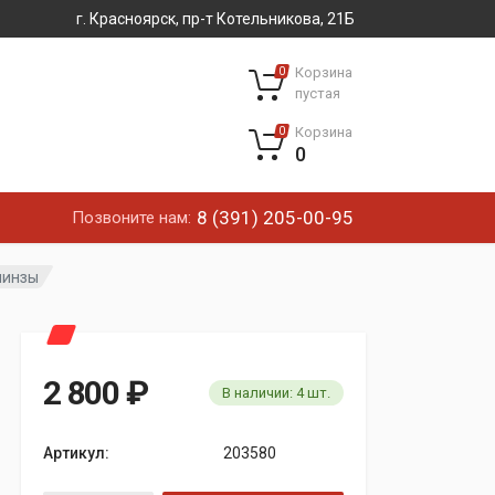
г. Красноярск, пр-т Котельникова, 21Б
Корзина
0
пустая
Корзина
0
0
8 (391) 205-00-95
Позвоните нам:
линзы
2 800
₽
В наличии:
4
шт.
Артикул:
203580